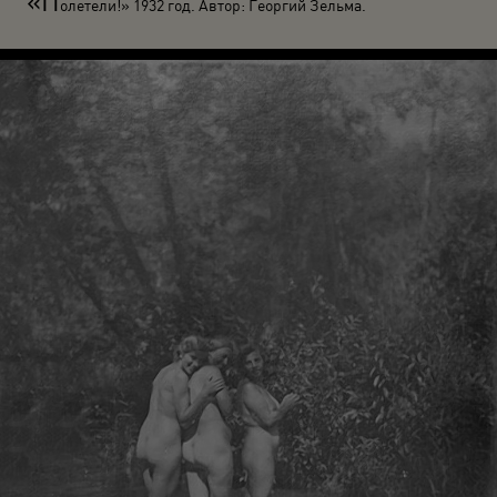
«П
олетели!» 1932 год. Автор: Георгий Зельма.