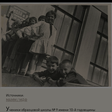
Источники:
МАММ / МДФ
У
ченики образцовой школы № 9 имени 10-й годовщины