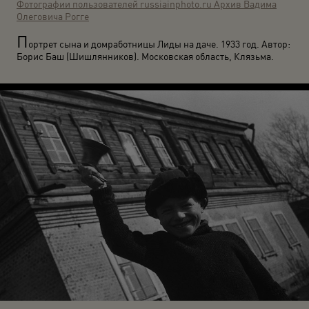
Фотографии пользователей russiainphoto.ru
Архив Вадима
Олеговича Рогге
П
ортрет сына и домработницы Лиды на даче. 1933 год. Автор:
Борис Баш (Шишлянников). Московская область, Клязьма.