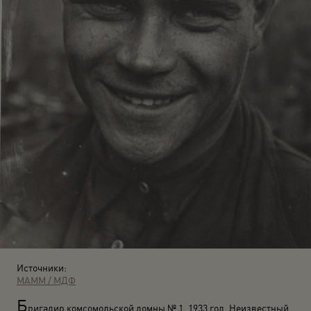
Источники:
МАММ / МДФ
Б
ригадир комсомольской домны № 1. 1933 год. Неизвестный