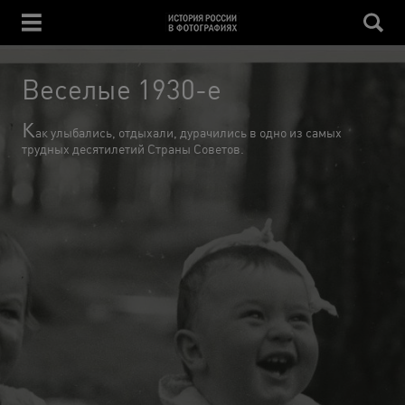
Веселые 1930-е
К
ак улыбались, отдыхали, дурачились в одно из самых
трудных десятилетий Страны Советов.