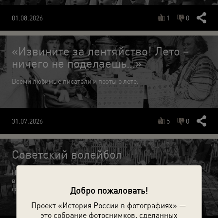
01.08.2026
1
0
«Извините за лентяйство! Лето –
ничего не поделаешь…»
Всеми любимые писатели и поэты о лете.
31.07.2026
5
0
Советский волейбол
На стадионах, в пионерских лагерях, на пляжах, в бассейнах,
в парках, во дворах, на лугу, на палубе теплохода –
фотоистория советского волейбола с 1930-х по 1980-е годы.
Добро пожаловать!
Проект «История России в фотографиях» —
это собрание фотоснимков, сделанных