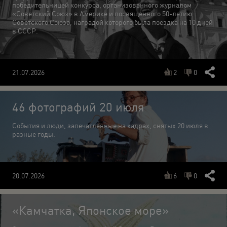
победительницей конкурса, организованного журналом
«Советский Союз» в Америке и посвященного 50-летию
Советского Союза, наградой которого была поездка на 10 дней
в СССР.
21.07.2026
2
0
46 фотографий 20 июля
События и люди, запечатленные на кадрах, снятых 20 июля в
разные годы.
20.07.2026
6
0
«Камчатка, Японское море»