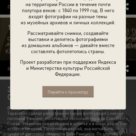
на территории России в течение почти
27.07.2026
3
0
полутора веков: с 1840 по 1999 год. В него
входят фотографии на разные темы
из музейных архивов и личных коллекций.
14 фотографий 26 июля
Рассматривайте снимки, создавайте
События и люди, запечатленные на кадрах, снятых 26 июля в
выставки и делитесь фотографиями
разные годы.
из домашних альбомов — давайте вместе
составлять фотолетопись страны.
Проект разработан при поддержке Яндекса
и Министерства культуры Российской
26.07.2026
5
0
Федерации.
Загадочная госпожа Рамсинг в
Перейти к просмотру
СССР
В 1968 году выдающийся советский фотограф Всеволод
Тарасевич сделал репортажную серию фотографий с некоей
госпожой Рамсинг, посетившей несколько городов Советского
Союза. Эта милая пожилая дама в шляпке и в очках до сих пор
остается загадкой. По одной из версий, она могла быть
супругой датского сценариста Боба Рамсинга. По другой –