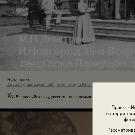
Источники:
Архив аудиовизуальной документации Нижегородской области
X
VI Всероссийская художественно-промышленная выставка. Пави
Проект «И
на территори
фото
Рассматрива