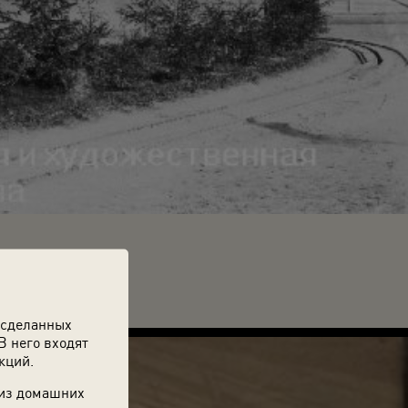
Максим Дмитриев.
 сделанных
В него входят
кций.
 из домашних