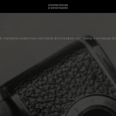
еке: портреты известных мастеров фотографии, экстерьер и интерьер 