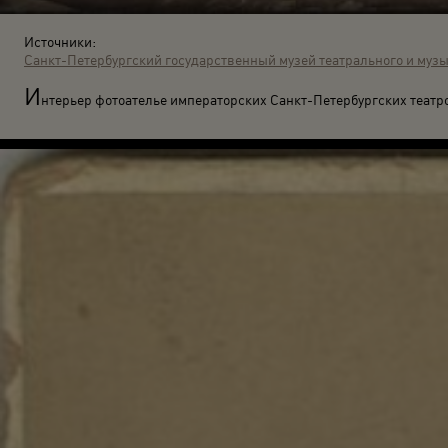
Источники:
Санкт-Петербургский государственный музей театрального и музы
И
нтерьер фотоателье императорских Санкт-Петербургских театро