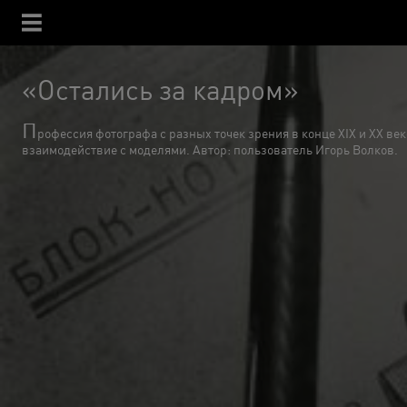
«Остались за кадром»
П
рофессия фотографа с разных точек зрения в конце XIX и XX в
взаимодействие с моделями. Автор: пользователь Игорь Волков.