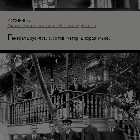
Источники:
Фотографии пользователей russiainphoto.ru
Г
енерал Брусилов. 1915 год. Автор: Джордж Мьюз.