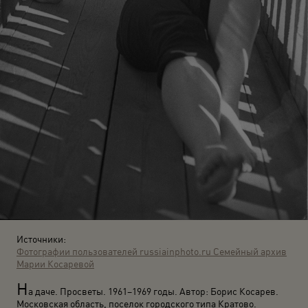
Источники:
Фотографии пользователей russiainphoto.ru
Семейный архив
Марии Косаревой
Н
а даче. Просветы. 1961–1969 годы. Автор: Борис Косарев.
Московская область, поселок городского типа Кратово.