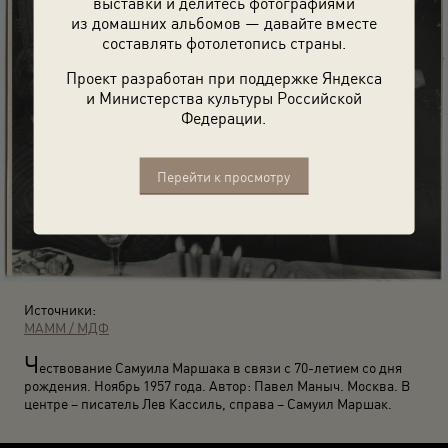
выставки и делитесь фотографиями
из домашних альбомов — давайте вместе
составлять фотолетопись страны.
Проект разработан при поддержке Яндекса
и Министерства культуры Российской
Федерации.
Перейти к просмотру
Источники:
МАММ / МДФ
Ч
ествование Самуила Маршака в связи с 70-летием со дня
рождения. Ноябрь 1957 года. Автор: Павел Маныч. Москва. В
центре – писатель Лев Кассиль, справа – Самуил Маршак.