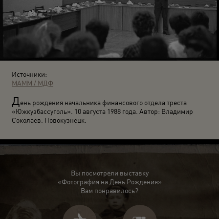
Источники:
МАММ / МДФ
Д
ень рождения начальника финансового отдела треста
«Южкузбассуголь». 10 августа 1988 года. Автор: Владимир
Соколаев. Новокузнецк.
Вы посмотрели выставку
«Фотография на День Рождения»
Вам понравилось?