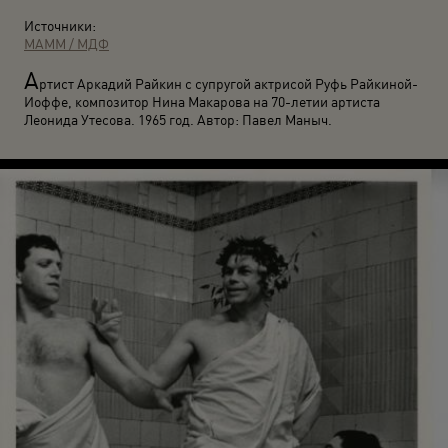
Источники:
МАММ / МДФ
А
ртист Аркадий Райкин с супругой актрисой Руфь Райкиной-
Иоффе, композитор Нина Макарова на 70-летии артиста
Леонида Утесова. 1965 год. Автор: Павел Маныч.