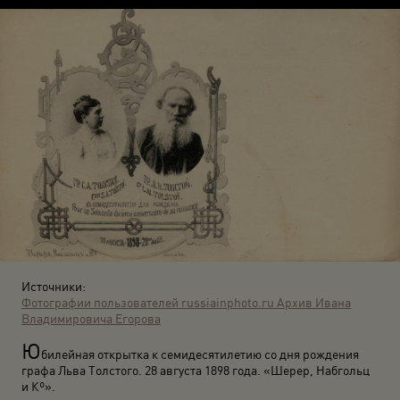
Источники:
Фотографии пользователей russiainphoto.ru
Архив Ивана
Владимировича Егорова
Ю
билейная открытка к семидесятилетию со дня рождения
графа Льва Толстого. 28 августа 1898 года. «Шерер, Набгольц
и Кº».