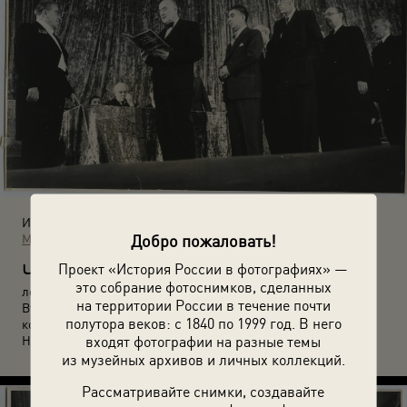
Источники:
Добро пожаловать!
МАММ / МДФ
Ч
Проект «История России в фотографиях» —
ествование композитора Рейнгольда Глиэра в связи с 80-
это собрание фотоснимков, сделанных
летием со дня рождения. 1955 год. Автор: Павел Маныч.
на территории России в течение почти
Второй в очереди – композитор Арам Хачатурян, третий –
полутора веков: с 1840 по 1999 год. В него
композитор Дмитрий Кабалевский. За столом сидит поэт
входят фотографии на разные темы
Николай Тихонов.
из музейных архивов и личных коллекций.
Рассматривайте снимки, создавайте