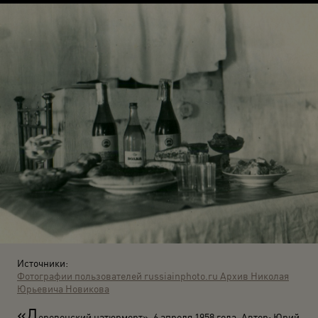
Источники:
Фотографии пользователей russiainphoto.ru
Архив Николая
Юрьевича Новикова
«Д
еревенский натюрморт». 6 апреля 1958 года. Автор: Юрий