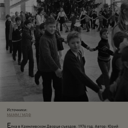
Источники:
МАММ / МДФ
Е
лка в Кремлевском Дворце съездов. 1976 год. Автор: Юрий