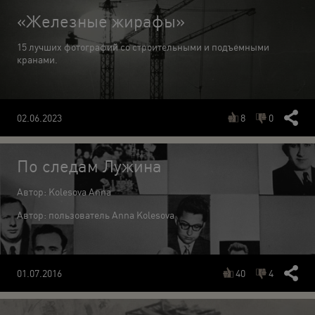
«Железные жирафы»
15 лучших фотографий со строительными и подъемными
кранами.
8
0
02.06.2023
По следам Лужина
Автор: Kolesova Anna
Автор: пользователь Anna Kolesova
40
4
01.07.2016