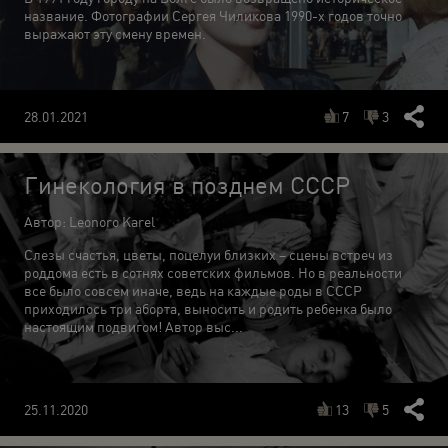
название. Фотографии Сергея Чиликова 1990-х годов точно
выражают эту смену времен.
7
3
28.01.2021
Гинекология в позднем СССР
Автор: Leonoro Karel
Слезы счастья, цветы, поцелуи близких – сцены встреч из
роддома есть в сотнях советских фильмов. Но в реальности
все было совсем иначе, ведь на каждые роды в СССР
приходилось три аборта, выносить и родить ребенка было
настоящим подвигом! Автор выс...
13
5
25.11.2020