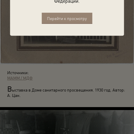
Федерации.
Перейти к просмотру
Источники:
МАММ / МДФ
В
ыставка в Доме санитарного просвещения. 1930 год. Автор:
А. Цан.