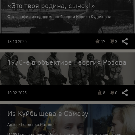
«Это твоя родина, сынок!»
Фотографии из одноименной серии Бориса Кудрявова.
17
3
18.10.2020
1970-е в объективе Георгия Розова
8
0
10.02.2025
Из Куйбышева в Самару
Автор: Горленко Наталья
В 1991 году городу на Волге было возвращено историческое