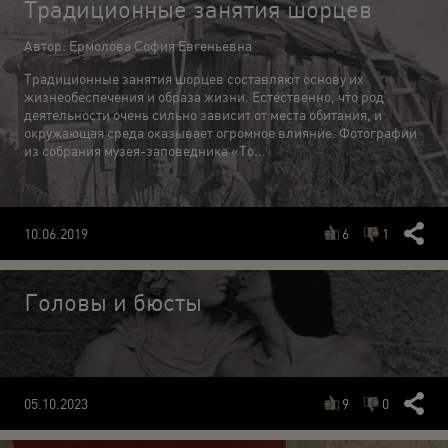
Традиционные занятия шорцев
Автор: Ермолова София Евгеньевна
Традиционные занятия шорцев составляют основу их
жизнеобеспечения и образа жизни. Естественно, что род
деятельности очень сильно зависит от места обитания, и
окружающая среда оказывает огромное влияние. Фотографии
из собрания музея-заповедника «То...
6
1
10.06.2019
Головы и бюсты
9
0
05.10.2023