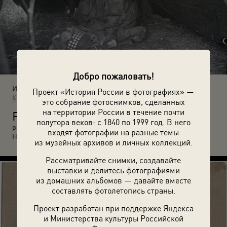
Добро пожаловать!
Источники:
Проект «История России в фотографиях» —
Кунсткамера
это собрание фотоснимков, сделанных
на территории России в течение почти
Р
оженица в специально отведенном для нее чуме на время
полутора веков: с 1840 по 1999 год. В него
родов и ухода за новорожденным. Ханты. 1936 год.
входят фотографии на разные темы
Неизвестный автор.
из музейных архивов и личных коллекций.
Рассматривайте снимки, создавайте
выставки и делитесь фотографиями
из домашних альбомов — давайте вместе
составлять фотолетопись страны.
Проект разработан при поддержке Яндекса
и Министерства культуры Российской