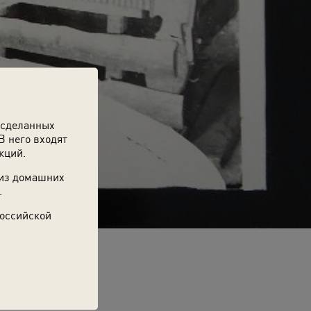
 сделанных
В него входят
кций.
 из домашних
.
Российской