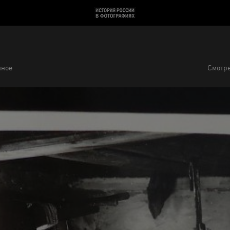
нное
Смотре