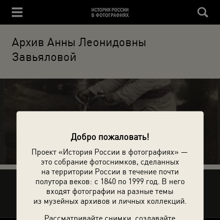
Архив Анны Леонидовны
Завьяловой
27 фотографий
Добро пожаловать!
Проект «История России в фотографиях» —
это собрание фотоснимков, сделанных
на территории России в течение почти
полутора веков: с 1840 по 1999 год. В него
Рассказать друзьям
входят фотографии на разные темы
из музейных архивов и личных коллекций.
Рассматривайте снимки, создавайте