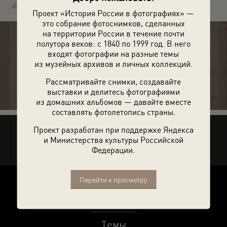
info@polenovo.ru
Проект «История России в фотографиях» —
это собрание фотоснимков, сделанных
на территории России в течение почти
полутора веков: с 1840 по 1999 год. В него
входят фотографии на разные темы
21 фотография
из музейных архивов и личных коллекций.
Рассматривайте снимки, создавайте
выставки и делитесь фотографиями
из домашних альбомов — давайте вместе
составлять фотолетопись страны.
Проект разработан при поддержке Яндекса
Рассказать друзьям
и Министерства культуры Российской
Федерации.
Перейти к просмотру
О проекте
Темы