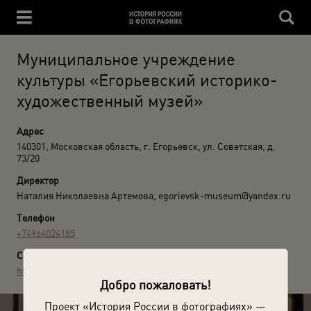
Муниципальное учреждение
культуры «Егорьевский историко-
художественный музей»
Адрес
140301, Московская область, г. Егорьевск, ул. Советская, д.
73/20
Директор
Наталия Николаевна Артемова, egorievsk-museum@yandex.ru
Телефон
+74964024185
Сайт
http://http://egmuseum.ru/
Добро пожаловать!
Проект «История России в фотографиях» —