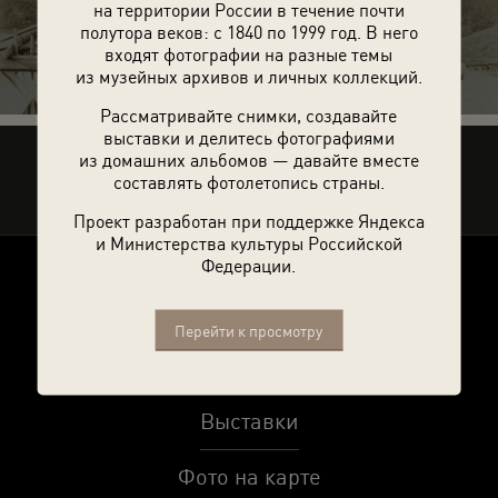
на территории России в течение почти
10 фотографий
полутора веков: с 1840 по 1999 год. В него
входят фотографии на разные темы
из музейных архивов и личных коллекций.
Рассматривайте снимки, создавайте
выставки и делитесь фотографиями
из домашних альбомов — давайте вместе
Рассказать друзьям
составлять фотолетопись страны.
Проект разработан при поддержке Яндекса
и Министерства культуры Российской
Федерации.
О проекте
Перейти к просмотру
Темы
Выставки
Фото на карте