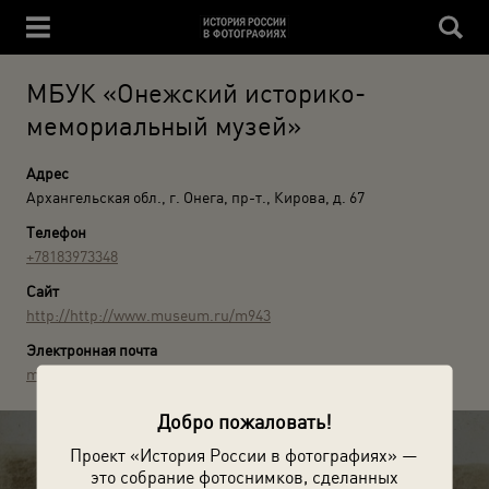
МБУК «Онежский историко-
мемориальный музей»
Адрес
Архангельская обл., г. Онега, пр-т., Кирова, д. 67
Телефон
+78183973348
Сайт
http://http://www.museum.ru/m943
Электронная почта
museum-onega@mail.ru
Добро пожаловать!
Проект «История России в фотографиях» —
это собрание фотоснимков, сделанных