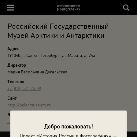
Российский Государственный
Музей Арктики и Антарктики
Адрес
191040, г. Санкт-Петербург, ул. Марата, д. 24а
Директор
Мария Васильевна Дукальская
Телефон
+7 (812) 571-25-49
Сайт
http://polarmuseum.ru
Электронная почта
info@polarmuseum.ru
Добро пожаловать!
Проект «История России в фотографиях» —