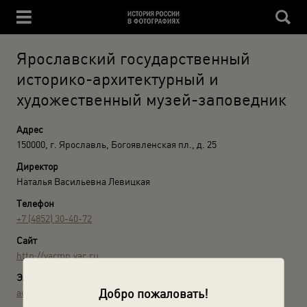
Ярославский государственный
историко-архитектурный и
художественный музей-заповедник
Адрес
150000, г. Ярославль, Богоявленская пл., д. 25
Директор
Наталья Васильевна Левицкая
Телефон
+7 (4852) 30-40-72
Сайт
http://yarmp.yar.ru
Электронная почта
Добро пожаловать!
adm@yarkremlin.ru