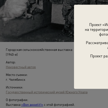
Проект «И
на территори
фото
Рассматрива
Городская сельскохозяйственная выставка
(1940-е)
Проект ра
Автор:
Неизвестный автор
Место съемки:
г. Челябинск
Источники:
Государственный исторический музей Южного Урала
О фотографии:
Выставка
«Bon appetit!»
с этой фотографией.