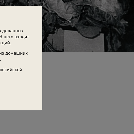
 сделанных
В него входят
кций.
 из домашних
.
Российской