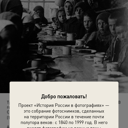
Добро пожаловать!
Трудовая школа имени Карла Либкнехта и Розы Люксембург. В
Проект «История России в фотографиях» —
гостях – дети сельскохозяйственной коммуны из деревни
это собрание фотоснимков, сделанных
Смолино. В столовой
на территории России в течение почти
(1923 год)
полутора веков: с 1840 по 1999 год. В него
Автор:
входят фотографии на разные темы