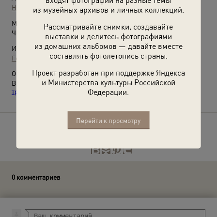
Неизвестный автор
из музейных архивов и личных коллекций.
Место съемки:
Рассматривайте снимки, создавайте
Челябинская губ., г. Челябинск
выставки и делитесь фотографиями
из домашних альбомов — давайте вместе
Источники:
составлять фотолетопись страны.
Государственный исторический музей Южного Урала
Проект разработан при поддержке Яндекса
О фотографии:
и Министерства культуры Российской
Выставки
«Мы новый мир построим»
и
«"Первое, второе,
Федерации.
третье и компот!" Советские столовые»
с этой фотографией.
Перейти к просмотру
Расскажите друзьям об этом фото
0 комментариев