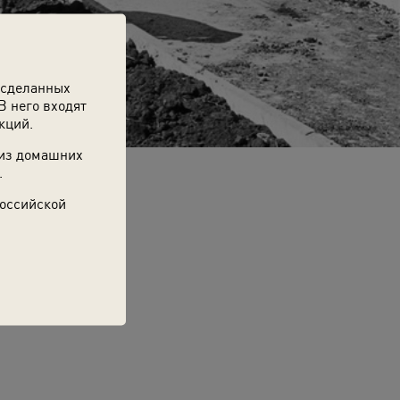
 сделанных
В него входят
кций.
 из домашних
.
Российской