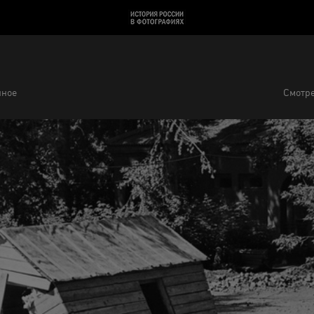
нное
Смотре