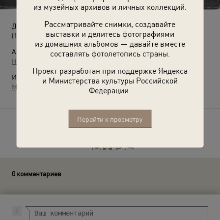
из музейных архивов и личных коллекций.
Рассматривайте снимки, создавайте
Девушка в крестьянском костюме с коромыслом
выставки и делитесь фотографиями
(1916 год)
из домашних альбомов — давайте вместе
Автор:
составлять фотолетопись страны.
Неизвестный автор
Проект разработан при поддержке Яндекса
Источники:
и Министерства культуры Российской
МАММ / МДФ
Федерации.
Перейти к просмотру
Расскажите друзьям об этом фото
0 комментариев