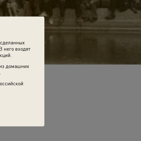
 сделанных
В него входят
кций.
 из домашних
.
Российской