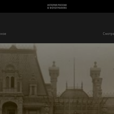
нное
Смотре