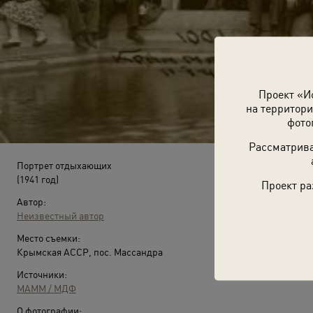
Проект «И
на территори
фото
Рассматрива
Портрет отдыхающих
(1941 год)
Проект ра
Автор:
Неизвестный автор
Место съемки:
Крымская АССР, пос. Массандра
Источники:
МАММ / МДФ
О фотографии: