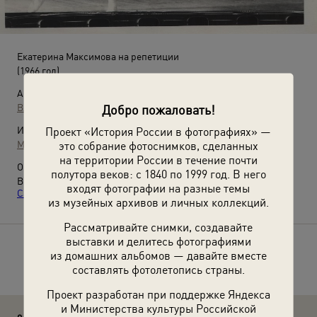
Екатерина Максимова на репетиции
(1966 год)
Автор:
Владислав Микоша
Добро пожаловать!
Источники:
Проект «История России в фотографиях» —
МАММ / МДФ
это собрание фотоснимков, сделанных
на территории России в течение почти
О фотографии:
полутора веков: с 1840 по 1999 год. В него
Выставка
«Екатерина Максимова. "Самая молодая прима.
входят фотографии на разные темы
Самая юная Жизель"»
с этой фотографией.
из музейных архивов и личных коллекций.
Рассматривайте снимки, создавайте
выставки и делитесь фотографиями
Расскажите друзьям об этом фото
из домашних альбомов — давайте вместе
составлять фотолетопись страны.
Проект разработан при поддержке Яндекса
и Министерства культуры Российской