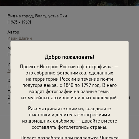
Вид на город, Волгу, устье Оки
(1965 - 1969)
Автор:
Иван Шагин
Место съемки:
Горьковская обл., г. Горький
Добро пожаловать!
Источники:
Проект «История России в фотографиях» —
МАММ / МДФ
это собрание фотоснимков, сделанных
на территории России в течение почти
О фотографии:
полутора веков: с 1840 по 1999 год. В него
Горьковская область с 1990 года – Нижегородская, а город
входят фотографии на разные темы
Горький – Нижний Новгород.
из музейных архивов и личных коллекций.
Выставки
«Жизнь в городе "Н-Н"»
и
«Россия целиком»
с этой
фотографией.
Рассматривайте снимки, создавайте
выставки и делитесь фотографиями
из домашних альбомов — давайте вместе
составлять фотолетопись страны.
Расскажите друзьям об этом фото
Проект разработан при поддержке Яндекса