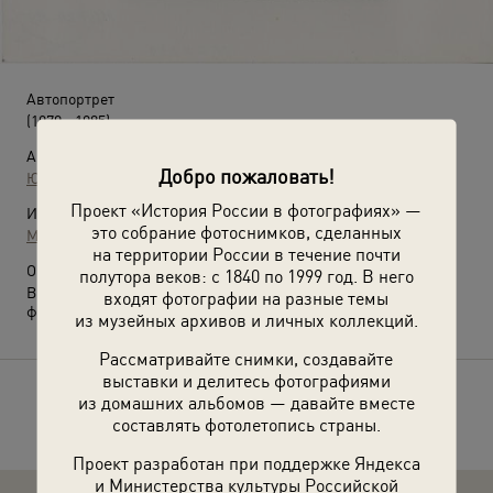
Автопортрет
(1970 - 1985)
Автор:
Добро пожаловать!
Юрий Садовников
Проект «История России в фотографиях» —
Источники:
это собрание фотоснимков, сделанных
МАММ / МДФ
на территории России в течение почти
О фотографии:
полутора веков: с 1840 по 1999 год. В него
Выставка
«"Снял себя сам". Автопортрет или селфи?»
с этой
входят фотографии на разные темы
фотографией.
из музейных архивов и личных коллекций.
Рассматривайте снимки, создавайте
выставки и делитесь фотографиями
из домашних альбомов — давайте вместе
Расскажите друзьям об этом фото
составлять фотолетопись страны.
Проект разработан при поддержке Яндекса
и Министерства культуры Российской