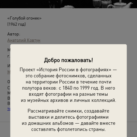
«Голубой огонек»
(1962 год)
Автор:
Анатолий Ковтун
Место съемки:
г. Москва
Добро пожаловать!
Источники:
Проект «История России в фотографиях» —
МАММ / МДФ
это собрание фотоснимков, сделанных
на территории России в течение почти
О фотографии:
полутора веков: с 1840 по 1999 год. В него
Сидят (слева направо): Клара Лучко, Валентина Терешкова,
Маргарита Володина, Иван Любезнов, Юрий Гагарин,
входят фотографии на разные темы
Вячеслав Тихонов, Элеонора Беляева.
из музейных архивов и личных коллекций.
Выставки
«Космонавты»
,
«Улыбающийся космос»
и
«Магия
телевидения»
с этой фотографией.
Рассматривайте снимки, создавайте
выставки и делитесь фотографиями
из домашних альбомов — давайте вместе
составлять фотолетопись страны.
Расскажите друзьям об этом фото