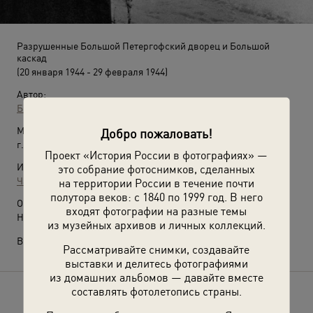
Разрушенные Большой Петергофский дворец и Большой
каскад
(20 января 1944 - 29 февраля 1944)
Автор:
Борис Кудояров
Место съемки:
Добро пожаловать!
г. Петродворец
Проект «История России в фотографиях» —
Источники:
это собрание фотоснимков, сделанных
Частный архив
на территории России в течение почти
полутора веков: с 1840 по 1999 год. В него
О фотографии:
входят фотографии на разные темы
Ныне Петергоф.
из музейных архивов и личных коллекций.
Выставка
«Петергоф: красота побеждает»
с этим снимком.
Рассматривайте снимки, создавайте
выставки и делитесь фотографиями
из домашних альбомов — давайте вместе
составлять фотолетопись страны.
Расскажите друзьям об этом фото