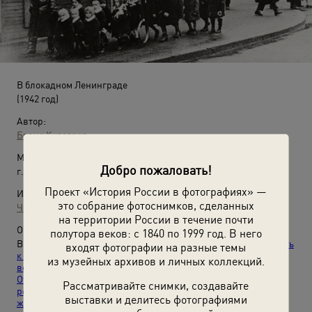
В блокадном Ленинграде
(1942 год)
Автор:
Борис Кудояров
Место съемки:
Добро пожаловать!
г. Ленинград
Проект «История России в фотографиях» —
Источники:
это собрание фотоснимков, сделанных
Частный архив
на территории России в течение почти
О фотографии:
полутора веков: с 1840 по 1999 год. В него
Выставки:
«Человек на войне»
,
«Великая Отечественная. Путь
входят фотографии на разные темы
к Победе»
,
«Лицо российского учителя в XX
из музейных архивов и личных коллекций.
веке»
,
«Дети»
,
«Самые дорогие и любимые»
,
«Дети Великой
Отечественной»
,
«Флагманские фотографии. Выбор
Рассматривайте снимки, создавайте
редакции»
и видео
«Блокадный Ленинград. "Эстафета
выставки и делитесь фотографиями
жизни"»
,
«Шостакович и Ленинград. Война и музыка»
с этим