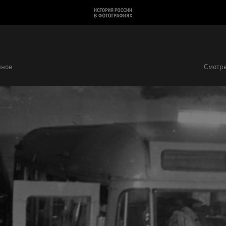
нное
Смотре