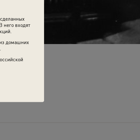
 сделанных
В него входят
кций.
 из домашних
.
Российской