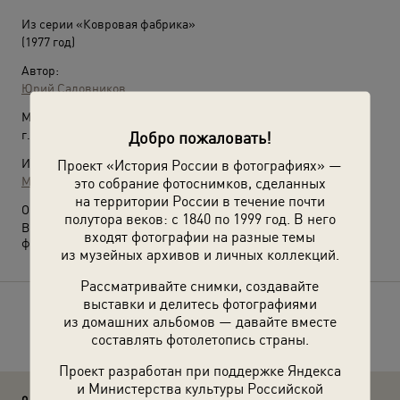
Из серии «Ковровая фабрика»
(1977 год)
Автор:
Юрий Садовников
Место съемки:
г. Дербент
Добро пожаловать!
Источники:
Проект «История России в фотографиях» —
МАММ / МДФ
это собрание фотоснимков, сделанных
на территории России в течение почти
О фотографии:
полутора веков: с 1840 по 1999 год. В него
Выставка
«Советский лайфхак: ковер на стене»
с этой
входят фотографии на разные темы
фотографией.
из музейных архивов и личных коллекций.
Рассматривайте снимки, создавайте
выставки и делитесь фотографиями
Расскажите друзьям об этом фото
из домашних альбомов — давайте вместе
составлять фотолетопись страны.
Проект разработан при поддержке Яндекса
и Министерства культуры Российской