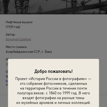
Нефтяные вышки
(1929 год)
Автор:
Аркадий Шайхет
Место съемки:
Азербайджанская ССР, г. Баку
Источники:
МАММ / МДФ
Добро пожаловать!
О фотографии:
Выставки
«10 фотографий с нефтью»
и
«Союз нерушимый
Проект «История России в фотографиях» —
республик свободных: 15 республик СССР и их 15 столиц»
с
это собрание фотоснимков, сделанных
этой фотографией.
на территории России в течение почти
полутора веков: с 1840 по 1999 год. В него
входят фотографии на разные темы
из музейных архивов и личных коллекций.
Расскажите друзьям об этом фото