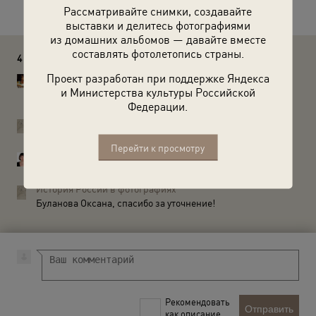
Рассматривайте снимки, создавайте
выставки и делитесь фотографиями
из домашних альбомов — давайте вместе
составлять фотолетопись страны.
4 комментария
Проект разработан при поддержке Яндекса
Буланова Оксана
и Министерства культуры Российской
Это не вода. Это так называемые нефтяные озера -
разлившаяся нефть.
Федерации.
История России в фотографиях
Буланова Оксана, спасибо а комментарий!
Перейти к просмотру
Буланова Оксана
Балахано-Сабунчинская нефтяная площадь.
История России в фотографиях
Буланова Оксана, спасибо за уточнение!
Рекомендовать
Отправить
как описание