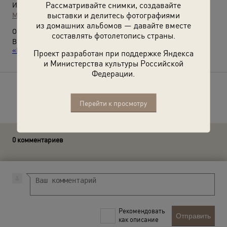
Рассматривайте снимки, создавайте
Источники:
выставки и делитесь фотографиями
МАММ / МДФ
из домашних альбомов — давайте вместе
О фотографии:
составлять фотолетопись страны.
Выставка
«Целина: всесоюзный аврал»
и видеовыставка
«Пиар-кампания "Целина"»
с этой фотографией.
Проект разработан при поддержке Яндекса
и Министерства культуры Российской
Федерации.
Расскажите друзьям об этом фото
Перейти к просмотру
0 комментариев
Рекомендовать
Отправить
как описание