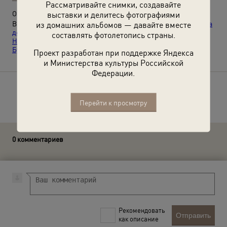
Рассматривайте снимки, создавайте
О фотографии:
выставки и делитесь фотографиями
Видео:
«Сухаревка. "Рафаэль и обжорная кухня"»
,
«От Ильича
из домашних альбомов — давайте вместе
до Никитсергеича. К 150-летию фотографа Моисея
составлять фотолетопись страны.
Наппельбаума»
, выставка
«Московский метрополитен.
Будущее сегодня»
с этим снимком.
Проект разработан при поддержке Яндекса
и Министерства культуры Российской
Федерации.
Расскажите друзьям об этом фото
Перейти к просмотру
0 комментариев
Рекомендовать
Отправить
как описание