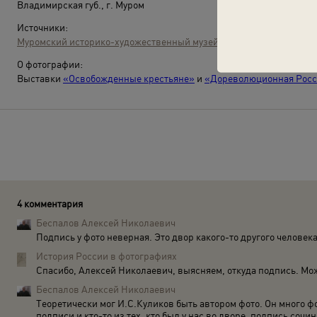
Владимирская губ., г. Муром
Источники:
Муромский историко-художественный музей
О фотографии:
Выставки
«Освобожденные крестьяне»
и
«Дореволюционная Росси
4 комментария
Беспалов Алексей Николаевич
Подпись у фото неверная. Это двор какого-то другого человека
История России в фотографиях
Спасибо, Алексей Николаевич, выясняем, откуда подпись. Мо
Беспалов Алексей Николаевич
Теоретически мог И.С.Куликов быть автором фото. Он много ф
подписи и кто-то из тех, кто был у нас во дворе, подпись сочи