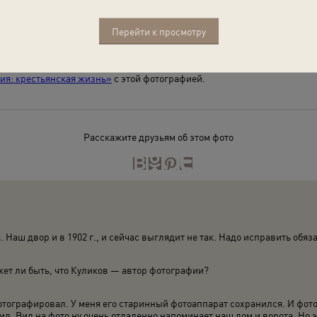
Перейти к просмотру
я: крестьянская жизнь»
с этой фотографией.
Расскажите друзьям об этом фото
. Наш двор и в 1902 г., и сейчас выглядит не так. Надо исправить обяз
жет ли быть, что Куликов — автор фотографии?
отографировал. У меня его старинный фотоаппарат сохранился. И фото
нил. Вид на фото ну очень отдаленно напоминает наш дом и ворота. Но э