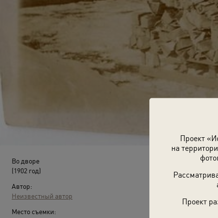
Проект «И
на территори
фото
Во дворе
(1902 год)
Рассматрива
Автор:
Неизвестный автор
Проект ра
Место съемки: