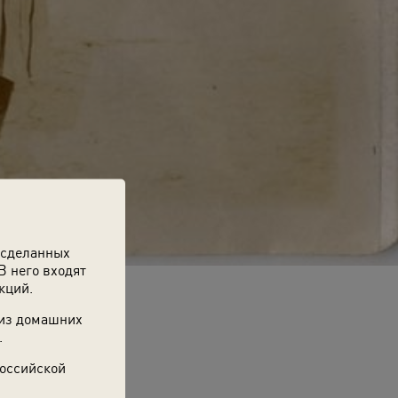
 сделанных
В него входят
кций.
 из домашних
.
Российской