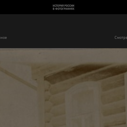
нное
Смотре