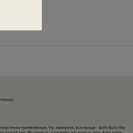
ательно.
пластинки проявленные. Но, наверное, все проще - фото было без
то другой дом. Во-первых, я тут живу, во-вторых, есть фото этого