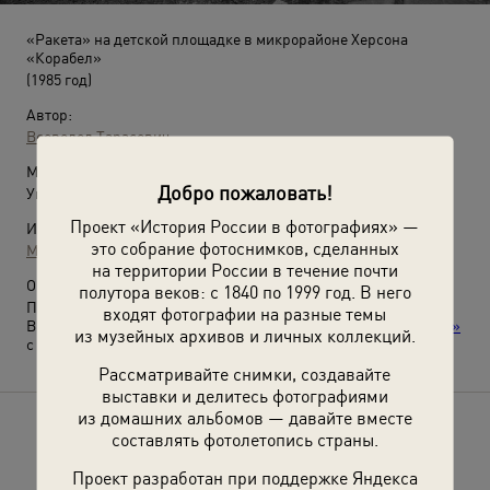
«Ракета» на детской площадке в микрорайоне Херсона
«Корабел»
(1985 год)
Автор:
Всеволод Тарасевич
Место съемки:
Добро пожаловать!
Украинская ССР, г. Херсон
Проект «История России в фотографиях» —
Источники:
это собрание фотоснимков, сделанных
МАММ / МДФ
на территории России в течение почти
О фотографии:
полутора веков: с 1840 по 1999 год. В него
Первоначально – детский кинотеатр.
входят фотографии на разные темы
Выставка
«Возвращение в детство: игровые площадки СССР»
из музейных архивов и личных коллекций.
с этой фотографией.
Рассматривайте снимки, создавайте
выставки и делитесь фотографиями
из домашних альбомов — давайте вместе
Расскажите друзьям об этом фото
составлять фотолетопись страны.
Проект разработан при поддержке Яндекса