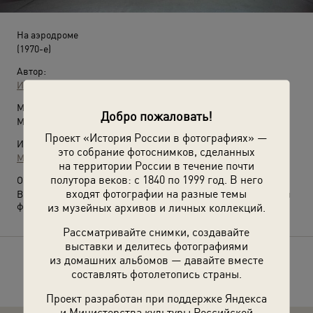
На аэродроме
(1970-е)
Автор:
Иван Шагин
Место съемки:
Добро пожаловать!
Московская обл.
Проект «История России в фотографиях» —
Источники:
это собрание фотоснимков, сделанных
МАММ / МДФ
на территории России в течение почти
полутора веков: с 1840 по 1999 год. В него
О фотографии:
входят фотографии на разные темы
Выставки
«Будни эпохи застоя»
и
«Приятного полета!»
с этой
из музейных архивов и личных коллекций.
фотографией.
Рассматривайте снимки, создавайте
выставки и делитесь фотографиями
из домашних альбомов — давайте вместе
Расскажите друзьям об этом фото
составлять фотолетопись страны.
Проект разработан при поддержке Яндекса
и Министерства культуры Российской