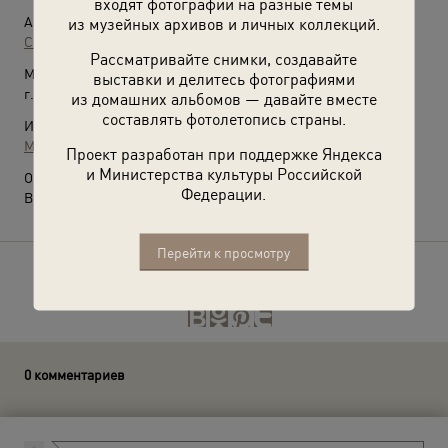
входят фотографии на разные темы
Автор:
из музейных архивов и личных коллекций.
Семен Мишин-Моргенштерн
Рассматривайте снимки, создавайте
Место съемки:
выставки и делитесь фотографиями
г. Москва
из домашних альбомов — давайте вместе
составлять фотолетопись страны.
Источники:
МАММ / МДФ
Проект разработан при поддержке Яндекса
и Министерства культуры Российской
О фотографии:
Федерации.
Выставка
«Целина: всесоюзный аврал»
с этой фотографией.
Перейти к просмотру
Расскажите друзьям об этом фото
0 комментариев