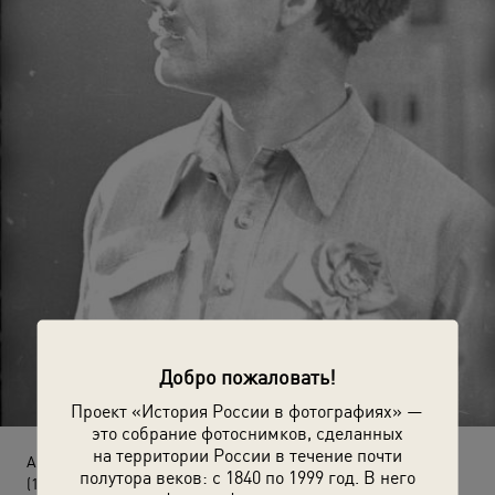
Добро пожаловать!
Проект «История России в фотографиях» —
это собрание фотоснимков, сделанных
на территории России в течение почти
Актерские пробы к фильму «Поднятая целина»
полутора веков: с 1840 по 1999 год. В него
(1959 год)