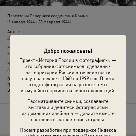
Партизаны Северного соединения Крыма
(1 января 1944 - 28 февраля 1944)
Автор:
Иван Запорожский
Место съемки:
Добро пожаловать!
Крымская АССР
Проект «История России в фотографиях» —
Источники:
это собрание фотоснимков, сделанных
АНО «Информационно-культурный центр "ЦСДФ"»
на территории России в течение почти
полутора веков: с 1840 по 1999 год. В него
О фотографии:
входят фотографии на разные темы
Партизаны и летчики у самолета.
из музейных архивов и личных коллекций.
Выставка
«Партизаны Крыма»
с этой фотографией.
Рассматривайте снимки, создавайте
выставки и делитесь фотографиями
из домашних альбомов — давайте вместе
Расскажите друзьям об этом фото
составлять фотолетопись страны.
Проект разработан при поддержке Яндекса
и Министерства культуры Российской