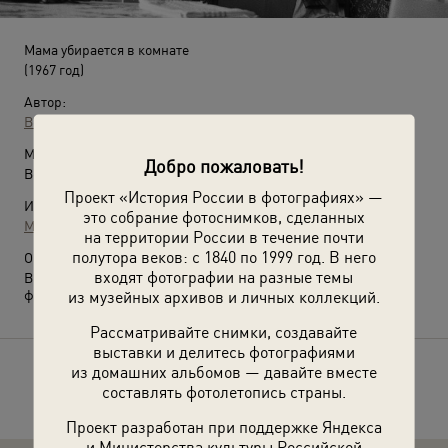
Мама убирается в комнате
(1967 год)
Автор:
Всеволод Тарасевич
Место съемки:
Добро пожаловать!
Волгоградская обл., г. Волжский
Проект «История России в фотографиях» —
Источники:
это собрание фотоснимков, сделанных
МАММ / МДФ
на территории России в течение почти
полутора веков: с 1840 по 1999 год. В него
О фотографии:
входят фотографии на разные темы
Выставка
«Советский лайфхак: ковер на стене»
с этой
фотографией.
из музейных архивов и личных коллекций.
Рассматривайте снимки, создавайте
выставки и делитесь фотографиями
из домашних альбомов — давайте вместе
Расскажите друзьям об этом фото
составлять фотолетопись страны.
Проект разработан при поддержке Яндекса
и Министерства культуры Российской