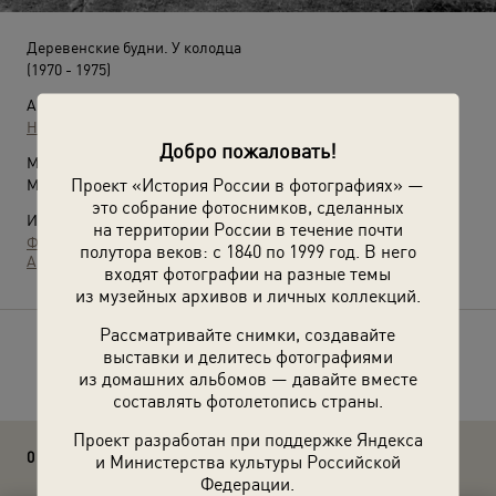
Деревенские будни. У колодца
(1970 - 1975)
Автор:
Неизвестный автор
Добро пожаловать!
Место съемки:
Проект «История России в фотографиях» —
Московская обл.
это собрание фотоснимков, сделанных
Источники:
на территории России в течение почти
Фотографии пользователей russiainphoto.ru
полутора веков: с 1840 по 1999 год. В него
Архив Евгения Викторовича Ахматова
входят фотографии на разные темы
из музейных архивов и личных коллекций.
Рассматривайте снимки, создавайте
Расскажите друзьям об этом фото
выставки и делитесь фотографиями
из домашних альбомов — давайте вместе
составлять фотолетопись страны.
Проект разработан при поддержке Яндекса
0 комментариев
и Министерства культуры Российской
Федерации.