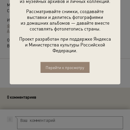
из музейных архивов и личных коллекций.
Место съемки:
Саратовская обл., г. Саратов
Рассматривайте снимки, создавайте
выставки и делитесь фотографиями
Источники:
из домашних альбомов — давайте вместе
Фотографии пользователей russiainphoto.ru
составлять фотолетопись страны.
Архив Евгения Викторовича Ахматова
Проект разработан при поддержке Яндекса
О фотографии:
и Министерства культуры Российской
Выставка
«Путешествие в Саратов»
с этой фотографией.
Федерации.
Перейти к просмотру
Расскажите друзьям об этом фото
0 комментариев