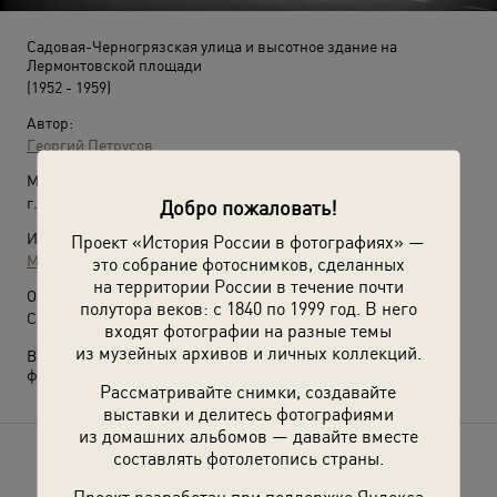
Садовая-Черногрязская улица и высотное здание на
Лермонтовской площади
(1952 - 1959)
Автор:
Георгий Петрусов
Место съемки:
г. Москва
Добро пожаловать!
Источники:
Проект «История России в фотографиях» —
МАММ / МДФ
это собрание фотоснимков, сделанных
на территории России в течение почти
О фотографии:
полутора веков: с 1840 по 1999 год. В него
Современное название площади – Красные Ворота.
входят фотографии на разные темы
из музейных архивов и личных коллекций.
Выставка
«Московские высотки. Мечта наяву»
с этой
фотографией.
Рассматривайте снимки, создавайте
выставки и делитесь фотографиями
из домашних альбомов — давайте вместе
составлять фотолетопись страны.
Расскажите друзьям об этом фото
Проект разработан при поддержке Яндекса