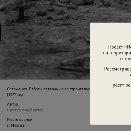
Проект «И
на территори
фото
Рассматрива
Проект ра
Остоженка. Работы связанные со строительством метро
(1935 год)
Автор:
Неизвестный автор
Место съемки:
г. Москва