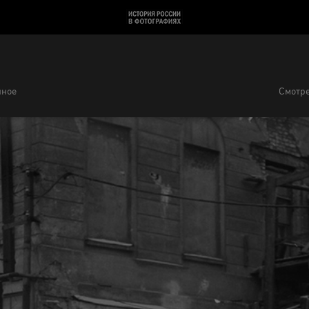
нное
Смотре