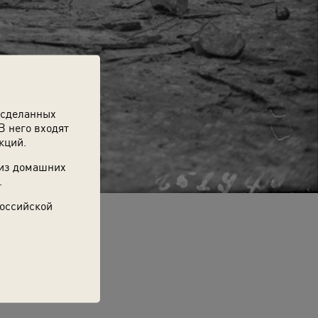
 сделанных
В него входят
кций.
 из домашних
.
Российской