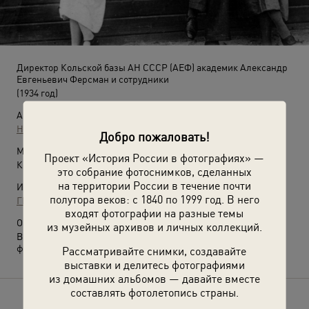
Директор Кольской базы АН СССР (АЕФ) академик Александр
Евгеньевич Ферсман и сотрудники
(1934 год)
Автор:
Неизвестный автор
Добро пожаловать!
Место съемки:
Проект «История России в фотографиях» —
Кольский п-ов
это собрание фотоснимков, сделанных
на территории России в течение почти
Источники:
полутора веков: с 1840 по 1999 год. В него
ГИН РАН
входят фотографии на разные темы
О фотографии:
из музейных архивов и личных коллекций.
Выставка
«"Дядя слон" академик Ферсман»
с этой
фотографией.
Рассматривайте снимки, создавайте
выставки и делитесь фотографиями
из домашних альбомов — давайте вместе
составлять фотолетопись страны.
Расскажите друзьям об этом фото