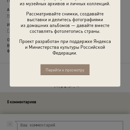
(1920-е)
из музейных архивов и личных коллекций.
Автор:
Рассматривайте снимки, создавайте
Неизвестный автор
выставки и делитесь фотографиями
Источники:
из домашних альбомов — давайте вместе
ГИН РАН
составлять фотолетопись страны.
О фотографии:
Проект разработан при поддержке Яндекса
Выставка
«"Дядя слон" академик Ферсман»
с этой
и Министерства культуры Российской
фотографией.
Федерации.
Перейти к просмотру
Расскажите друзьям об этом фото
0 комментариев