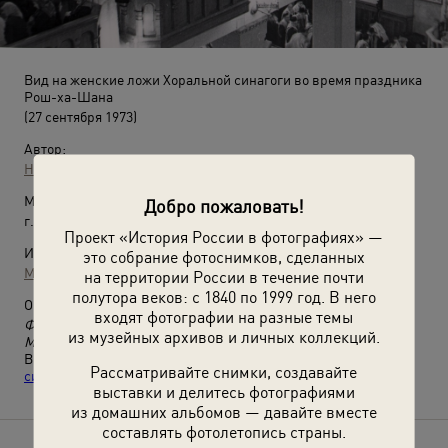
Вид на женские ложи Хоральной синагоги во время праздника
Рош-ха-Шана
(27 сентября 1973)
Автор:
Неизвестный автор
Место съемки:
Добро пожаловать!
г. Москва
Проект «История России в фотографиях» —
Источники:
это собрание фотоснимков, сделанных
Музей истории евреев в России
на территории России в течение почти
полутора веков: с 1840 по 1999 год. В него
О фотографии:
входят фотографии на разные темы
Фото из альбома с дарственной надписью председателя
из музейных архивов и личных коллекций.
Московской религиозной еврейской общины Е. Г. Каплуна.
Выставка
«Москва 5734: осенние праздники в Хоральной
Рассматривайте снимки, создавайте
синагоге»
с этой фотографией.
выставки и делитесь фотографиями
из домашних альбомов — давайте вместе
составлять фотолетопись страны.