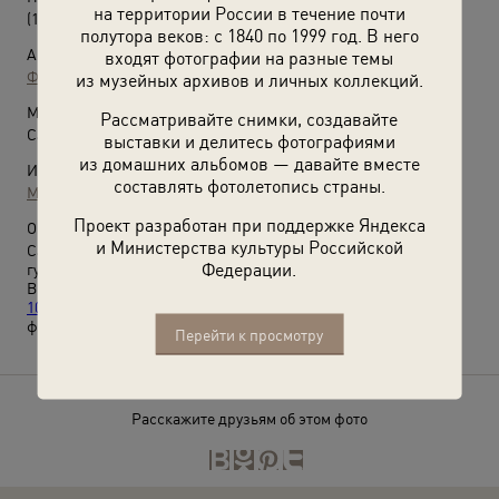
на территории России в течение почти
(1911 - 1917)
полутора веков: с 1840 по 1999 год. В него
Автор:
входят фотографии на разные темы
Фотоателье «К. Е. фон Ган и К°»
из музейных архивов и личных коллекций.
Место съемки:
Рассматривайте снимки, создавайте
Санкт-Петербургская губ., Царскосельский у., Царское Село
выставки и делитесь фотографиями
из домашних альбомов — давайте вместе
Источники:
составлять фотолетопись страны.
МАММ / МДФ
Проект разработан при поддержке Яндекса
О фотографии:
и Министерства культуры Российской
Санкт-Петербургская губерния – с 1914 года Петроградская
Федерации.
губерния.
Выставки
«10 модных фотографий: 1910-е»
,
«Мода ХХ века в
100 фотографиях»
и
«Клетка на все времена»
с этой
фотографией.
Перейти к просмотру
Расскажите друзьям об этом фото