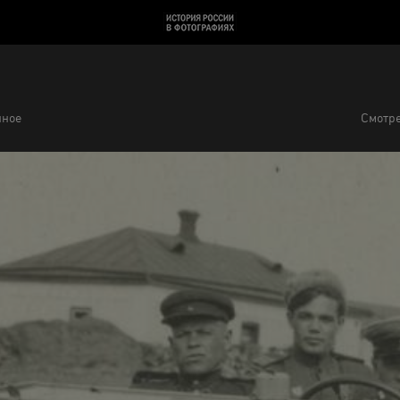
нное
Смотре