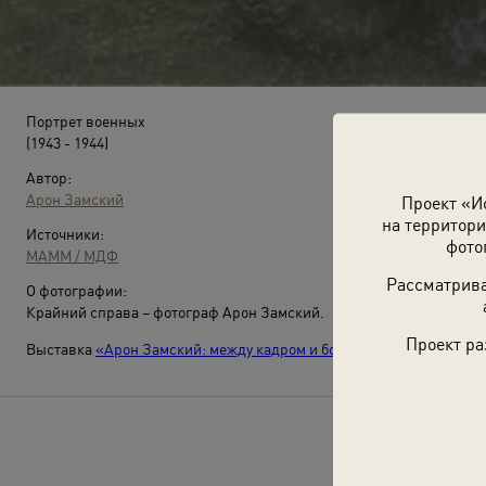
Портрет военных
(1943 - 1944)
Автор:
Арон Замский
Проект «И
на территори
Источники:
фото
МАММ / МДФ
Рассматрива
О фотографии:
Крайний справа – фотограф Арон Замский.
Проект ра
Выставка
«Арон Замский: между кадром и боем»
с этой фотографи