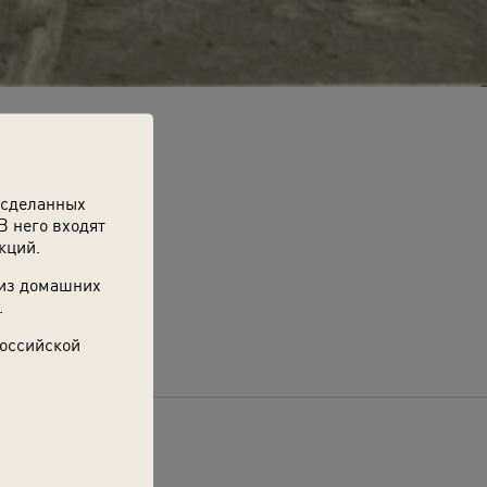
 сделанных
В него входят
кций.
 из домашних
.
Российской