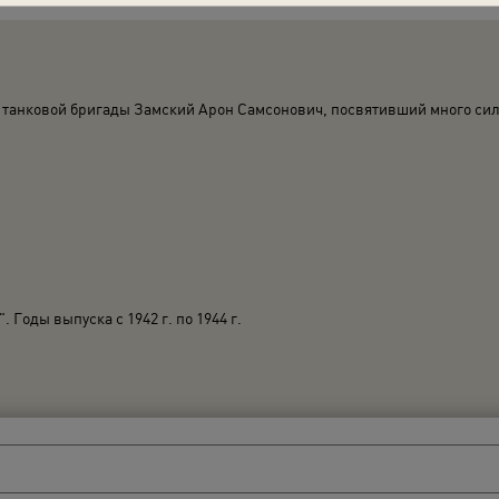
тд. танковой бригады Замский Арон Самсонович, посвятивший много си
Годы выпуска с 1942 г. по 1944 г.