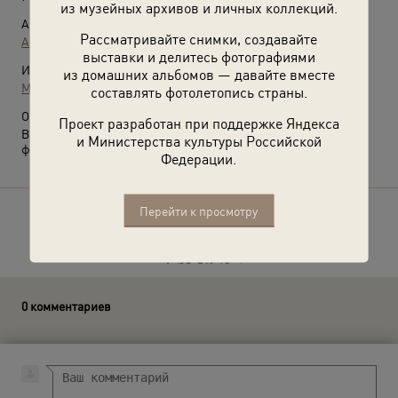
из музейных архивов и личных коллекций.
Автор:
Рассматривайте снимки, создавайте
Арон Замский
выставки и делитесь фотографиями
Источники:
из домашних альбомов — давайте вместе
МАММ / МДФ
составлять фотолетопись страны.
О фотографии:
Проект разработан при поддержке Яндекса
Выставка
«Арон Замский: между кадром и боем»
с этой
и Министерства культуры Российской
фотографией.
Федерации.
Перейти к просмотру
Расскажите друзьям об этом фото
0 комментариев