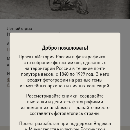
Летний отдых
(1 мая 1939 - 31 декабря 1941)
Автор:
Добро пожаловать!
Неизвестный автор
Проект «История России в фотографиях» —
Место съемки:
это собрание фотоснимков, сделанных
д. Детково, станция Столбовая
на территории России в течение почти
полутора веков: с 1840 по 1999 год. В него
Источники:
входят фотографии на разные темы
Фотографии пользователей russiainphoto.ru
Архив Елены Черновой
из музейных архивов и личных коллекций.
Рассматривайте снимки, создавайте
выставки и делитесь фотографиями
из домашних альбомов — давайте вместе
Расскажите друзьям об этом фото
составлять фотолетопись страны.
Проект разработан при поддержке Яндекса
и Министерства культуры Российской