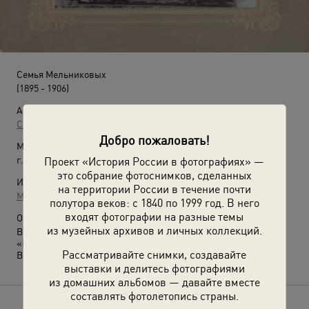
Семья Мельниковых
(1895 - 1906)
Автор:
Сергей Бычков
Добро пожаловать!
Место съемки:
г. Москва
Проект «История России в фотографиях» —
это собрание фотоснимков, сделанных
Источники:
на территории России в течение почти
Музей Москвы
полутора веков: с 1840 по 1999 год. В него
входят фотографии на разные темы
О фотографии:
из музейных архивов и личных коллекций.
В центре – Д. М. Мельников, потомственный рабочий завода
«Густав Лист».
Рассматривайте снимки, создавайте
Выставка
«С веером до Революции»
с этой фотографией.
выставки и делитесь фотографиями
из домашних альбомов — давайте вместе
составлять фотолетопись страны.