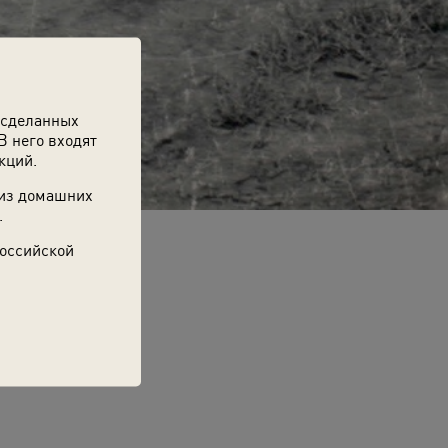
 сделанных
В него входят
кций.
 из домашних
.
Российской