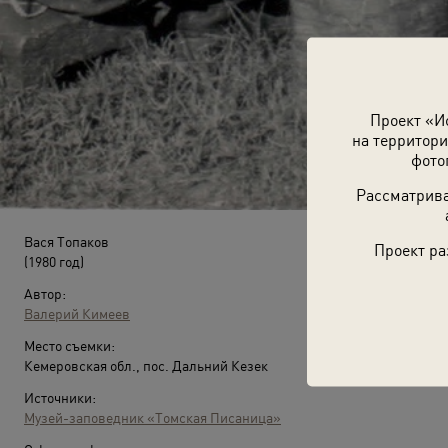
Проект «И
на территори
фото
Рассматрива
Вася Топаков
Проект ра
(1980 год)
Автор:
Валерий Кимеев
Место съемки:
Кемеровская обл., пос. Дальний Кезек
Источники:
Музей-заповедник «Томская Писаница»