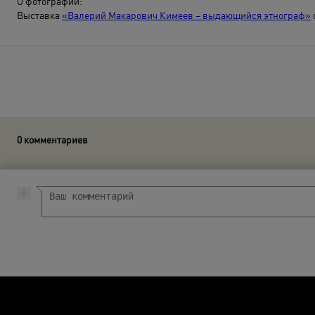
О фотографии:
Выставка
«Валерий Макарович Кимеев – выдающийся этнограф»
0 комментариев