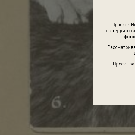
Проект «И
на территори
фото
Рассматрива
Проект ра