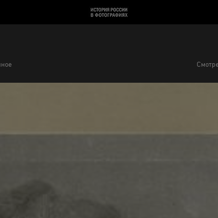
нное
Смотре