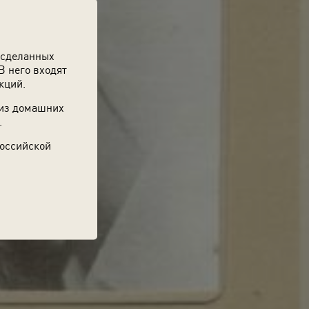
 сделанных
В него входят
кций.
 из домашних
.
Российской